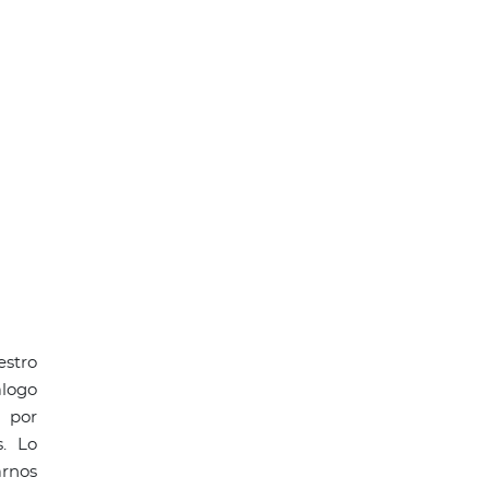
stro
álogo
s por
s. Lo
rnos