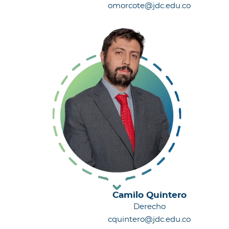
omorcote@jdc.edu.co
Camilo Quintero
Derecho
cquintero@jdc.edu.co