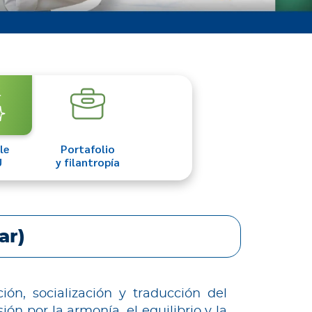
le
Portafolio
U
y filantropía
ar)
ón, socialización y traducción del
ón por la armonía, el equilibrio y la