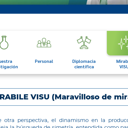
uestra
Personal
Diplomacia
Mirab
stigación
científica
VIS
RABILE VISU (Maravilloso de mir
otra perspectiva, el dinamismo en la producci
fleja la búsqueda de simetría, entendida como pasi