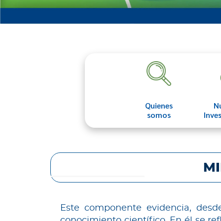
Quienes
N
somos
Inve
MI
Este componente evidencia, desde 
conocimiento científico. En él se re