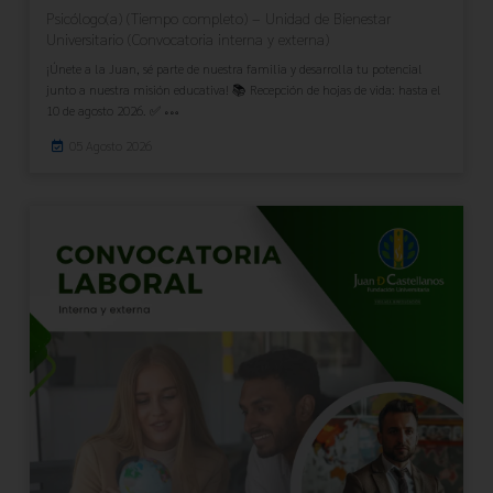
Psicólogo(a) (Tiempo completo) – Unidad de Bienestar
Universitario (Convocatoria interna y externa)
¡Únete a la Juan, sé parte de nuestra familia y desarrolla tu potencial
junto a nuestra misión educativa! 📚 Recepción de hojas de vida: hasta el
10 de agosto 2026. ✅
05 Agosto 2026