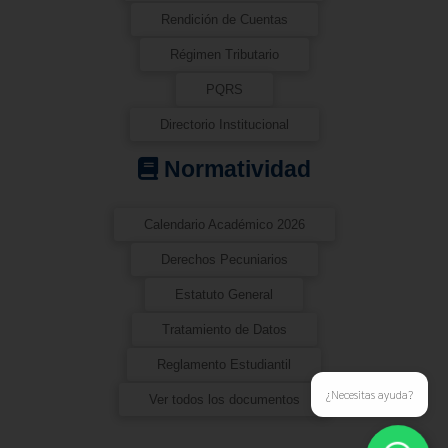
Rendición de Cuentas
Régimen Tributario
PQRS
Directorio Institucional
Normatividad
Calendario Académico 2026
Derechos Pecuniarios
Estatuto General
Tratamiento de Datos
Reglamento Estudiantil
¿Necesitas ayuda?
Ver todos los documentos