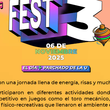
on una jornada llena de energía, risas y muc
rticiparon en diferentes actividades do
etitivo en juegos como el toro mecánico, b
 físico-recreativas que llenaron el ambiente