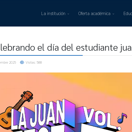
La institución
Oferta académica
Educ
lebrando el día del estudiante jua
embre 2025
Visitas: 588