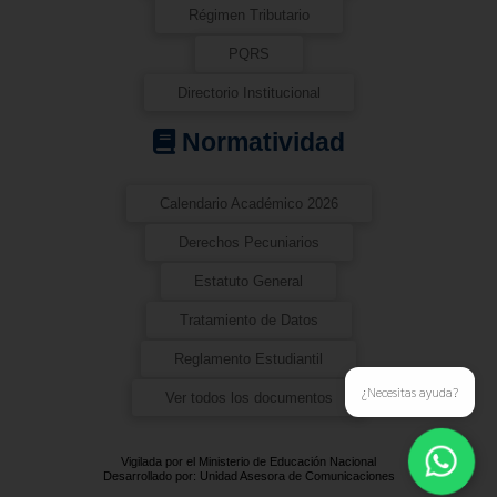
Régimen Tributario
PQRS
Directorio Institucional
Normatividad
Calendario Académico 2026
Derechos Pecuniarios
Estatuto General
Tratamiento de Datos
Reglamento Estudiantil
¿Necesitas ayuda?
Ver todos los documentos
Vigilada por el Ministerio de Educación Nacional
Desarrollado por: Unidad Asesora de Comunicaciones