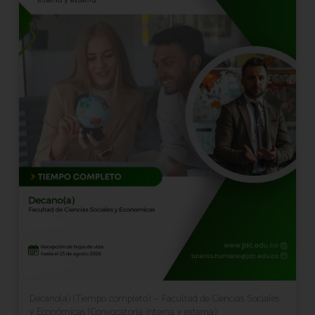
Decano(a) (Tiempo completo) – Facultad de Ciencias Sociales
y Económicas (Convocatoria interna y externa)