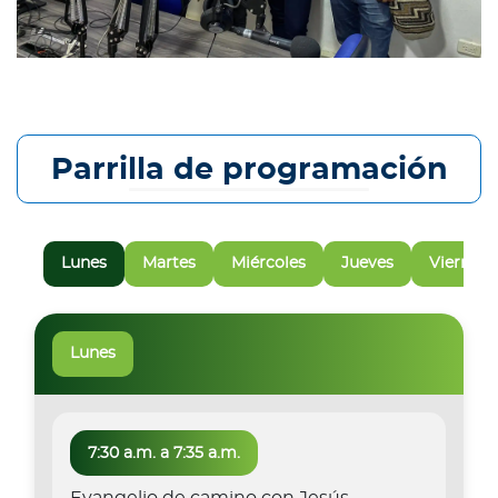
Parrilla de programación
Lunes
Martes
Miércoles
Jueves
Viernes
Lunes
7:30 a.m. a 7:35 a.m.
Evangelio de camino con Jesús