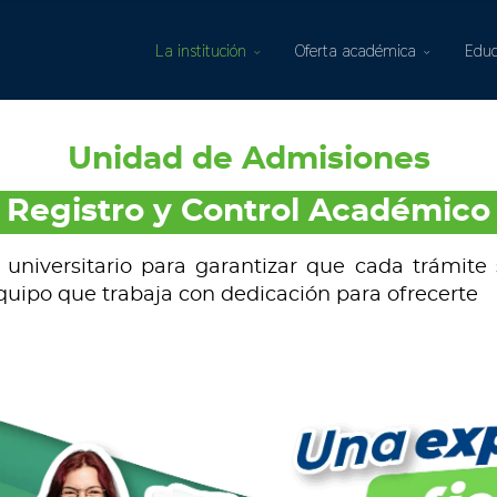
La institución
Oferta académica
Educ
Unidad de Admisiones
Registro y Control Académico
niversitario para garantizar que cada trámite s
quipo que trabaja con dedicación para ofrecerte