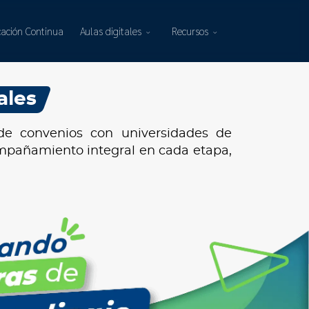
ación Continua
Aulas digitales
Recursos
ales
de convenios con universidades de
mpañamiento integral en cada etapa,