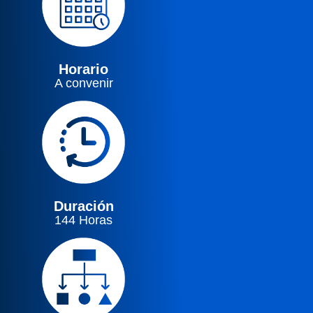
Horario
A convenir
Duración
144 Horas