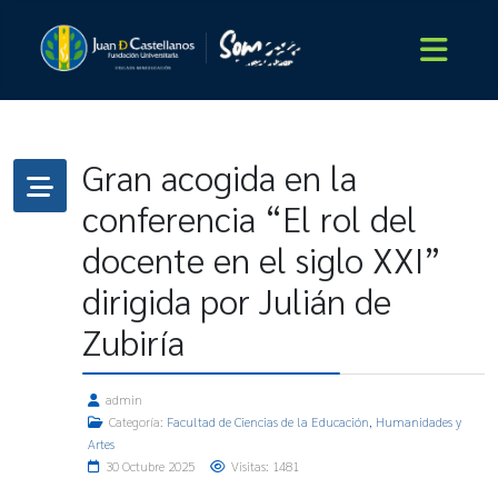
Gran acogida en la
conferencia “El rol del
docente en el siglo XXI”
dirigida por Julián de
Zubiría
admin
Categoría:
Facultad de Ciencias de la Educación, Humanidades y
Artes
30 Octubre 2025
Visitas: 1481