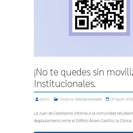
¡No te quedes sin movili
Institucionales.
admin
Categoría:
Noticias Generales
05 Agosto 2026
La Juan de Castellanos informa a la comunidad estudiantil 
desplazamiento entre el Edificio Álvaro Castillo, la Clínica