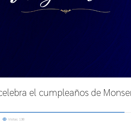
celebra el cumpleaños de Monseñ
Visitas: 138